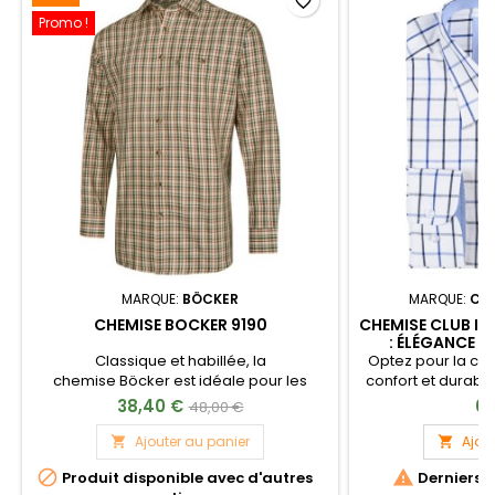
favorite_border
Promo !
MARQUE:
BÖCKER
MARQUE:
CL
CHEMISE BOCKER 9190
CHEMISE CLUB I
: ÉLÉGANCE 
TOUTES V
Classique et habillée, la
Optez pour la che
chemise Böcker est idéale pour les
confort et durabil
chasses traditionnelles aussi bien qu'au
en plein air.Lisere
38,40 €
69
48,00 €
quotidien.
Ajouter au panier
Ajou




Produit disponible avec d'autres
Derniers a