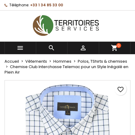
Téléphone:
+33 1 34 85 33 00
×
×
×
Mes listes d'envies
Créer une liste d'envies
Connexion
Créer une nouvelle liste
add_circle_outline
Vous devez être connecté pour ajouter des produits
Nom de la liste d'envies
à votre liste d'envies.
0



Annuler
Connexion
Annuler
Créer une liste d'envies
Accueil
Vêtements
Hommes
Polos, TShirts & chemises
Chemise Club Interchasse Telemac pour un Style Inégalé en
Plein Air
favorite_border