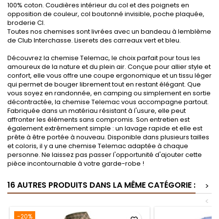
100% coton. Coudières intérieur du col et des poignets en
opposition de couleur, col boutonné invisible, poche plaquée,
broderie CI.
Toutes nos chemises sont livrées avec un bandeau à lemblème
de Club Interchasse. Liserets des carreaux vert et bleu.
Découvrez la chemise Telemac, le choix parfait pour tous les
amoureux de la nature et du plein air. Conçue pour allier style et
confort, elle vous offre une coupe ergonomique et un tissu léger
qui permet de bouger librement tout en restant élégant. Que
vous soyez en randonnée, en camping ou simplement en sortie
décontractée, la chemise Telemac vous accompagne partout.
Fabriquée dans un matériau résistant à l'usure, elle peut
affronter les éléments sans compromis. Son entretien est
également extrêmement simple : un lavage rapide et elle est
prête à être portée à nouveau. Disponible dans plusieurs tailles
et coloris, il y a une chemise Telemac adaptée à chaque
personne. Ne laissez pas passer l'opportunité d'ajouter cette
pièce incontournable à votre garde-robe !
16 AUTRES PRODUITS DANS LA MÊME CATÉGORIE :
>
<
-20%