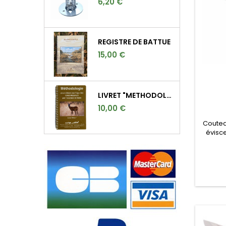
6,20 €
REGISTRE DE BATTUE
15,00 €
LIVRET "METHODOLOGIE POUR DETERMINER L'AGE DES CHEVREUILS"
10,00 €
Coutea
évisc
avec
Thom
marqu
G3 est
g
robust