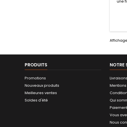
une f
boite 
Lame 
optimal
ergono
confor
trans
Idéal
Affichage 
d
PRODUITS
NOTRE 
Promotions
Livraison
Nouveaux produits
Mentions
Meilleures ventes
Conditions
Soldes d'été
Qui som
Paiement
Vous avez
Nous con