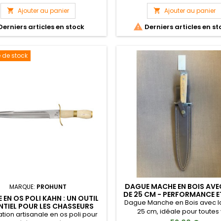
plongée et la chasse sous-ma
lame à double tranchant est
Ajouter au panier
Ajouter au panier


d'une goutte d'eau pour couper

Derniers articles en stock
Derniers articles en st
cordelettes, lignes...
 de stock
DAGUE MACHE EN BOIS AVE
MARQUE:
PROHUNT
DE 25 CM - PERFORMANCE E
 EN OS POLI KAHN : UN OUTIL
Dague Manche en Bois avec 
NTIEL POUR LES CHASSEURS
25 cm, idéale pour toutes
ation artisanale en os poli pour
aventures de chasse aux grand