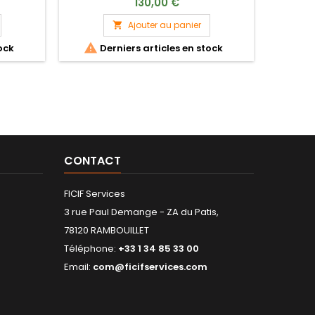
130,00 €
nce au
Ajouter au panier


ock
Derniers articles en stock
CONTACT
FICIF Services
3 rue Paul Demange - ZA du Patis,
78120 RAMBOUILLET
Téléphone:
+33 1 34 85 33 00
Email:
com@ficifservices.com