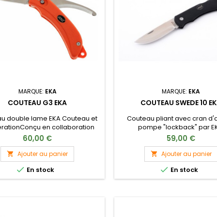
MARQUE:
EKA
MARQUE:
EKA
COUTEAU G3 EKA
COUTEAU SWEDE 10 E
u double lame EKA Couteau et
Couteau pliant avec cran d'a
erationConçu en collaboration
pompe "lockback" par E
 le célèbre maître forestier
60,00 €
59,00 €
as Ekberg et fabriqué par la
e suédoise EKA.Le Swingblade
Ajouter au panier
Ajouter au panier


 un couteau de chasse haut de


En stock
En stock
amme alliant polyvalence,
esse et compact.Disponible en
orange et jaune.