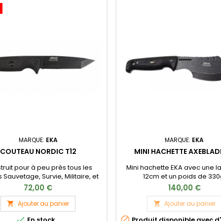
MARQUE:
EKA
MARQUE:
EKA
COUTEAU NORDIC T12
MINI HACHETTE AXEBLAD
truit pour à peu près tous les
Mini hachette EKA avec une 
Sauvetage, Survie, Militaire, et
12cm et un poids de 330
es Forces Spéciales Lame
72,00 €
140,00 €
o noire de 4 mm d'épaisseur
 construction pleine soie, rend
Ajouter au panier
Ajouter au panier


teau idéal pour une utilisation


En stock
Produit disponible avec d
e Prise de pouce sur l'arrière de