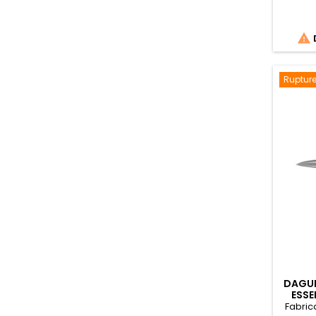

Rupture
DAGUE
ESSE
Fabric