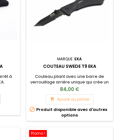
MARQUE:
EKA
KA
COUTEAU SWEDE T9 EKA
rrêt à
Couteau pliant avec une barre de
KA.
verrouillage arrière unique qui crée un
blocage de la lame et une prise en
84,00 €
main confortable pour une
performance ultime. Bouton
Ajouter au panier

d'ouverture d'une main. Lame pointue

Produit disponible avec d'autres
avec dentelure qui convient à tous
options
types d'opérations. Manche G10 avec
des vis mécaniques de précision ,
permettant un démontage complet
pour le nettoyage
Promo !