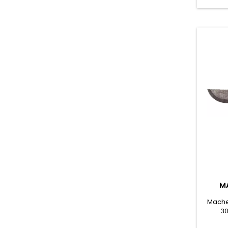
la l
Guillo
en 
M
Mache
30