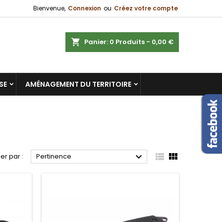
Bienvenue,
Connexion
ou
Créez votre compte
×
×
×
×
ercher
Panier
0
Produits -
0,00 €
SE
AMÉNAGEMENT DU TERRITOIRE
)
n
s



ier par :
Pertinence