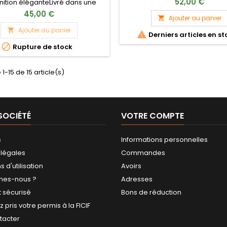
52,00 €
inition éléganteLivré dans une
Design élégant et performa
avec un étui en cuir de buffle.•
45,00 €
rendez-vous !
Ajouter au panier

aiguisée pour une efficacité
e en chasse de 26 cm• Poignée
Ajouter au panier


Derniers articles en st
mique pour une prise en main

Rupture de stock
table• Design compact, facile à
porter durant vos expéditions•
e pour les petits gibiers et le
1-15 de 15 article(s)
épeçage• Un accessoire...
SOCIÉTÉ
VOTRE COMPTE
s
Informations personnelles
 légales
Commandes
 d'utilisation
Avoirs
mes-nous ?
Adresses
 sécurisé
Bons de réduction
 pris votre permis à la FICIF
tacter