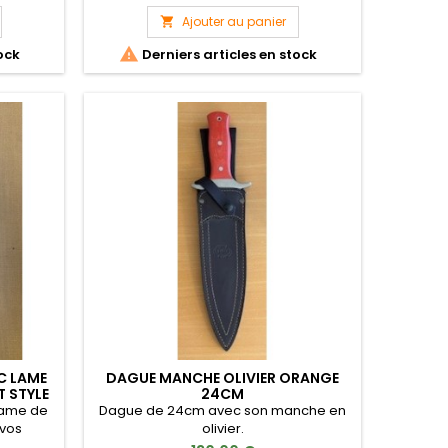
rine, la
dotée de pattes ravisseuses
 dotée
redoutablement acérées, que l’on
Ajouter au panier

 filets,
retrouve dans les mers du sud. Idéal

ock
Derniers articles en stock
pour les activités tactiques terrestres, il
satisfera aussi les plongeurs aguerris.
La lame à double tranchant est dotée
d’une goutte d’eau pour...
C LAME
DAGUE MANCHE OLIVIER ORANGE
T STYLE
24CM
lame de
Dague de 24cm avec son manche en
 vos
olivier.
s gibier.