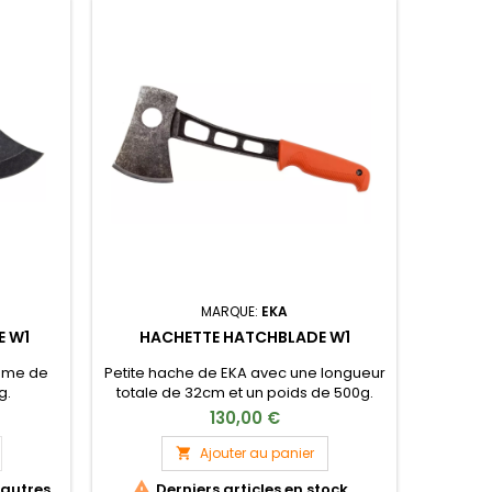
chute. Disponible en noir,...
MARQUE:
EKA
E W1
HACHETTE HATCHBLADE W1
lame de
Petite hache de EKA avec une longueur
g.
totale de 32cm et un poids de 500g.
130,00 €
Ajouter au panier


'autres
Derniers articles en stock