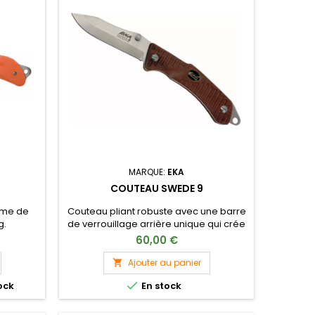
MARQUE:
EKA
COUTEAU SWEDE 9
ame de
Couteau pliant robuste avec une barre
g.
de verrouillage arrière unique qui crée
un blocage de la lame et une prise en
60,00 €
main confortable. Bouton d'ouverture
d'une main Assemblé avec des vis
Ajouter au panier

mécaniques de précision, permettant

ock
En stock
un démontage complet pour le
nettoyage. Manche en G10. Trou pour le
cordon parachute pour éviter toute