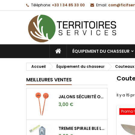
Téléphone:
+33 1 34 85 33 00
Email:
com@ficifser
M
(
C
C
add_circle_outline
((
Vo
No
d'e
ACCUEIL
ÉQUIPEMENT DU CHASSEUR
Accueil
Équipement du chasseur
Couteaux
Coute
MEILLEURES VENTES
Il y a 15 p
JALONS SÉCURITÉ ORANGE FLUO POUR MARQUER L'ANGLE DE 30°
3,00 €
Promo !
TREMIE SPIRALE BLE LONGUE 9CM