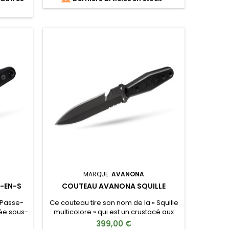
MARQUE:
AVANONA
-EN-S
COUTEAU AVANONA SQUILLE
 Passe-
Ce couteau tire son nom de la « Squille
gée sous-
multicolore » qui est un crustacé aux
ur la
sens particulièrement exacerbés et
399,00 €