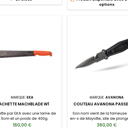
options
ame pour un meilleur contrôle
chage en damier sur le manche
G10 pour une prise en main...
MARQUE:
EKA
MARQUE:
AVANONA
ACHETTE MACHBLADE W1
COUTEAU AVANONA PASSE
tte par EKA avec une lame de
Son nom vient de la fameuse
.5cm et un poids de 400g.
en-s de Mayotte, site de plon
marine remarquable. Fait po
160,00 €
360,00 €