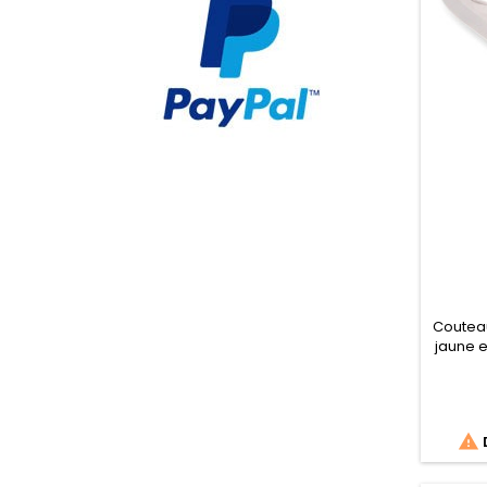
Couteau
jaune e
