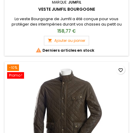
MARQUE:
JUMFIL
VESTE JUMFIL BOURGOGNE
La veste Bourgogne de Jumfil a été conçue pour vous
protéger des intempéries durant vos chasses au petit ou
grand gibier.
158,77 €
Ajouter au panier


Derniers articles en stock
-10%
favorite_border
Promo !