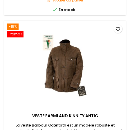
Ajouter au panier


En stock
-15%
favorite_border
Promo !
VESTE FARMLAND KINNITY ANTIC
La veste Barbour Gateforth est un modèle robuste et