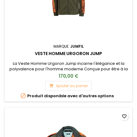
MARQUE:
JUMFIL
VESTE HOMME URGORON JUMP
La Veste Homme Urgoron Jump incarne l'élégance et la
polyvalence pour l'homme moderne.Conçue pour être à la
fois un vêtement tendance et fonctionnel, cette veste est
170,00 €
votre alliée incontournable, que vous soyez en ville, en plein
air ou au travail.
Ajouter au panier


Produit disponible avec d'autres options
favorite_border