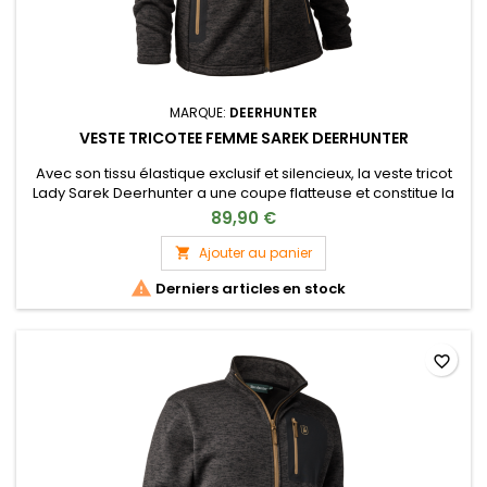
MARQUE:
DEERHUNTER
VESTE TRICOTEE FEMME SAREK DEERHUNTER
Avec son tissu élastique exclusif et silencieux, la veste tricot
Lady Sarek Deerhunter a une coupe flatteuse et constitue la
couche intermédiaire parfaite pour vivre pleinement la
89,90 €
chasse, en vous déplaçant librement et silencieusement,
dans un confort suprême. Un ajout polyvalent à votre garde-
Ajouter au panier

robe d’extérieur, portez-la avec une couche extérieure par...

Derniers articles en stock
favorite_border