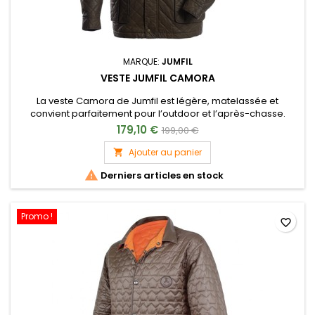
MARQUE:
JUMFIL
VESTE JUMFIL CAMORA
La veste Camora de Jumfil est légère, matelassée et
convient parfaitement pour l’outdoor et l’après-chasse.
179,10 €
199,00 €
Ajouter au panier


Derniers articles en stock
Promo !
favorite_border