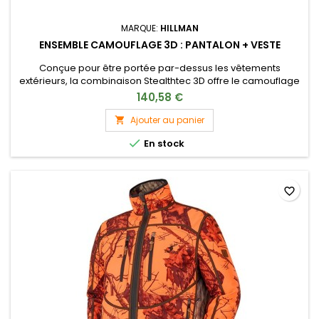
MARQUE:
HILLMAN
ENSEMBLE CAMOUFLAGE 3D : PANTALON + VESTE
Conçue pour être portée par-dessus les vêtements
extérieurs, la combinaison Stealthtec 3D offre le camouflage
ultime tout en étant exceptionnellement compacte et légère
140,58 €
une fois emballée.
Ajouter au panier


En stock
favorite_border