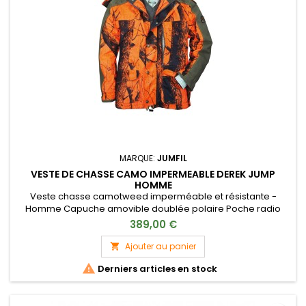
MARQUE:
JUMFIL
VESTE DE CHASSE CAMO IMPERMEABLE DEREK JUMP
HOMME
Veste chasse camotweed imperméable et résistante -
Homme Capuche amovible doublée polaire Poche radio
Poche latérale zippée avec cartouchière à balles Renfort de
389,00 €
protection imperméable Siège rabattable étanche
Manchons de protection coupe-vent Repose-mains 4
Ajouter au panier

poches intérieures 1 carnier dos Membrane microporeuse

Derniers articles en stock
ALPEX Tissu exclusif...