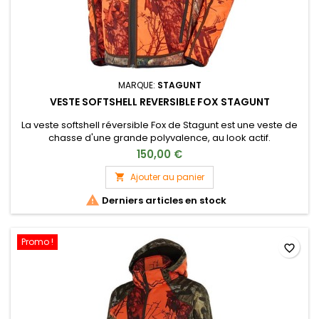
MARQUE:
STAGUNT
VESTE SOFTSHELL REVERSIBLE FOX STAGUNT
La veste softshell réversible Fox de Stagunt est une veste de
chasse d'une grande polyvalence, au look actif.
150,00 €
Ajouter au panier


Derniers articles en stock
Promo !
favorite_border