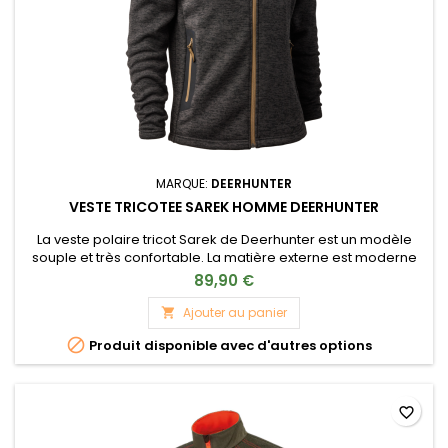
MARQUE:
DEERHUNTER
VESTE TRICOTEE SAREK HOMME DEERHUNTER
La veste polaire tricot Sarek de Deerhunter est un modèle
souple et très confortable. La matière externe est moderne
et élastique, et la veste est dotée d'une fermeture éclair sur
89,90 €
le devant. Cette veste est équipée d'une poche de poitrine
avec fermeture éclair et deux grandes poches avant avec
Ajouter au panier

fermetures éclair. Cette veste en tricot polaire est idéal...

Produit disponible avec d'autres options
favorite_border