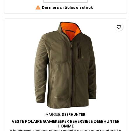

Derniers articles en stock
favorite_border
MARQUE:
DEERHUNTER
VESTE POLAIRE GAMEKEEPER REVERSIBLE DEERHUNTER
HOMME
À la chasse, une tenue polyvalente est toujours un atout. La