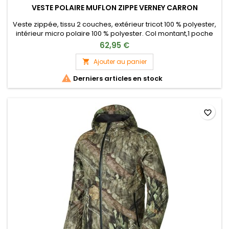
VESTE POLAIRE MUFLON ZIPPE VERNEY CARRON
Veste zippée, tissu 2 couches, extérieur tricot 100 % polyester,
intérieur micro polaire 100 % polyester. Col montant,1 poche
poitrine zippée,2 poches basses.
62,95 €
Ajouter au panier


Derniers articles en stock
favorite_border