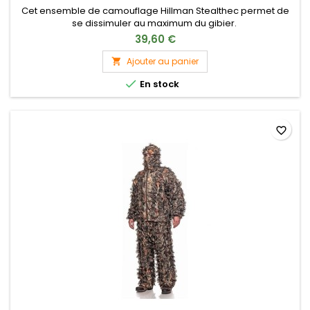
Cet ensemble de camouflage Hillman Stealthec permet de
se dissimuler au maximum du gibier.
39,60 €
Ajouter au panier


En stock
favorite_border