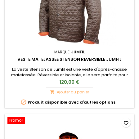
MARQUE:
JUMFIL
VESTE MATELASSEE STENSON REVERSIBLE JUMFIL
La veste Stenson de Jumfil est une veste d'après-chasse
matelassée. Réversible et isolante, elle sera parfaite pour
vous garder au chaud avec style.
120,00 €
Ajouter au panier


Produit disponible avec d'autres options
Promo !
favorite_border