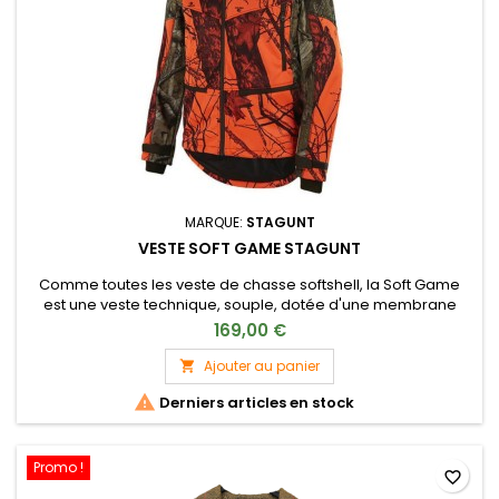
MARQUE:
STAGUNT
VESTE SOFT GAME STAGUNT
Comme toutes les veste de chasse softshell, la Soft Game
est une veste technique, souple, dotée d'une membrane
coupe-vent et déperlante. Sa doublure en polaire douce et
169,00 €
chaude vous couvrira parfaitement lors des premières
fraicheurs de la saison.
Ajouter au panier


Derniers articles en stock
Promo !
favorite_border