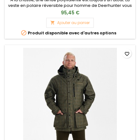
veste en polaire réversible pour homme de Deerhunter vous
offre également sécurité et confort en vous protégeant du
95,45 €
vent et des intempéries. À porter toute l'année en sous-
couche ou couche intermédiaire. Matière en polaire chaude
Ajouter au panier

et élastique Coupe-vent et déperlante grâce à sa

Produit disponible avec d'autres options
membrane laminée...
favorite_border