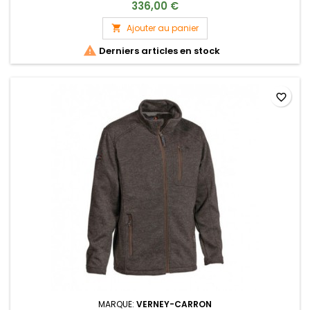
imperméable et coupe-vent. Elle vous protégera des
336,00 €
terrains rudes et difficiles par tous les temps.
Ajouter au panier


Derniers articles en stock
favorite_border
MARQUE:
VERNEY-CARRON