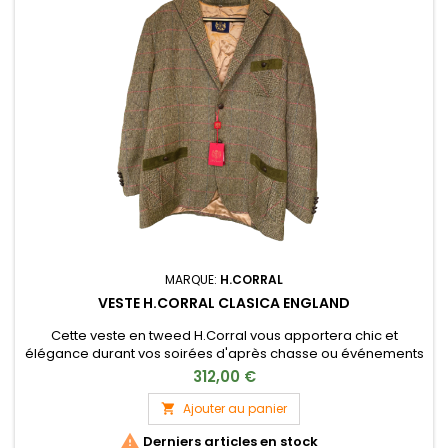
MARQUE:
H.CORRAL
VESTE H.CORRAL CLASICA ENGLAND
Cette veste en tweed H.Corral vous apportera chic et
élégance durant vos soirées d'après chasse ou événements
plus conventionnels.
312,00 €
Ajouter au panier


Derniers articles en stock