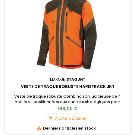
MARQUE:
STAGUNT
VESTE DE TRAQUE ROBUSTE HARDTRACK JKT
Veste de traque robuste Combinaison judicieuse de 4
matières positionnées aux endroits stratégiques pour
assurer confort et robustesse. Devant : Matière 1200 deniers
189,00 €
très robuste / Renforts KVL épaules et avants bras / 5
grandes poches zippées / Manches ergonomiques Dos
Ajouter au panier

: Matière souple / Large poche carnier Intérieur : Grande

Derniers articles en stock
poche zippée sécurisée /...