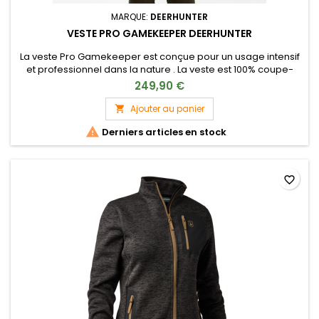
MARQUE:
DEERHUNTER
VESTE PRO GAMEKEEPER DEERHUNTER
La veste Pro Gamekeeper est conçue pour un usage intensif
et professionnel dans la nature . La veste est 100% coupe-
vent, imperméable et respirante et offre une performance
249,90 €
Deer-Tex® Performance Shell accompagnée d'une garantie
de cinq ans. La veste contient de nombreuses poches et
Ajouter au panier

détails utiles.

Derniers articles en stock
favorite_border