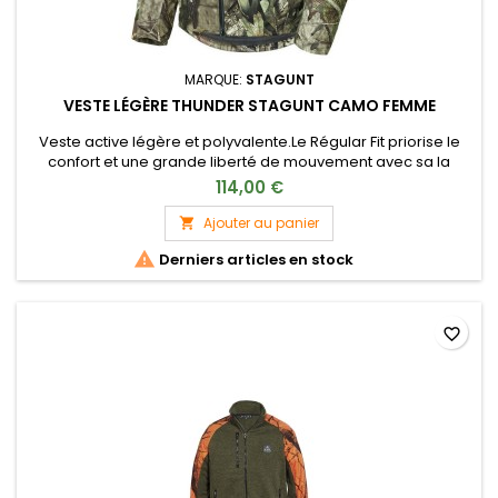
MARQUE:
STAGUNT
VESTE LÉGÈRE THUNDER STAGUNT CAMO FEMME
Veste active légère et polyvalente.Le Régular Fit priorise le
confort et une grande liberté de mouvement avec sa la
conception ergonomique.Devant : Capuche fixe réglable / 1
114,00 €
poche poitrine / 2 poches reposes-main / Ajustement bas
de vêtementDos : Grande poche carnier
Ajouter au panier


Derniers articles en stock
favorite_border