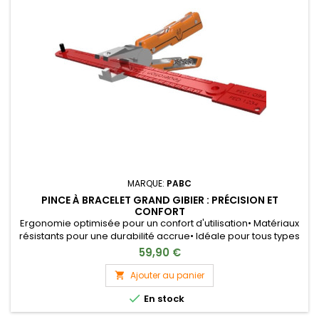
MARQUE:
PABC
PINCE À BRACELET GRAND GIBIER : PRÉCISION ET
CONFORT
Ergonomie optimisée pour un confort d'utilisation• Matériaux
résistants pour une durabilité accrue• Idéale pour tous types
de bracelets lors de votre chasse• Facile à transporter grâce
59,90 €
à son design compact• Polyvalente, convient à tous les types
de gibiers
Ajouter au panier


En stock