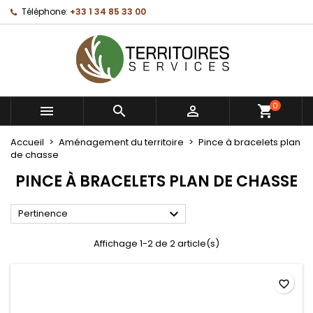
Téléphone:
+33 1 34 85 33 00
×
×
×
×
Mes listes d'envies
((modalTitle))
Créer une liste d'envies
Connexion
Créer une nouvelle liste
add_circle_outline
((confirmMessage))
Vous devez être connecté pour ajouter des produits
Nom de la liste d'envies
à votre liste d'envies.
0
((cancelText))
((modalDeleteText))



Annuler
Connexion
Annuler
Créer une liste d'envies
Accueil
Aménagement du territoire
Pince à bracelets plan
de chasse
PINCE À BRACELETS PLAN DE CHASSE

Pertinence
Affichage 1-2 de 2 article(s)
favorite_border