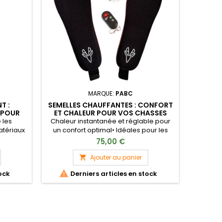
MARQUE:
PABC
T :
SEMELLES CHAUFFANTES : CONFORT
 POUR
ET CHALEUR POUR VOS CHASSES
PABC
 les
Chaleur instantanée et réglable pour
atériaux
un confort optimal• Idéales pour les
tion
sorties prolongées en extérieur•
75,00 €
durable•
S'adaptent à toutes les pointures•
Parfaites
Faciles à utiliser avec une
Ajouter au panier

s pour le
télécommande• Rechargeables pour

ock
Derniers articles en stock
une utilisation durable• Matériaux
résistants et imperméables Taille S: du
35 au 40 Taille L: du 41 au 46