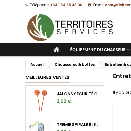
Téléphone:
+33 1 34 85 33 00
Email:
com@ficifser
M
(
C
C
add_circle_outline
((
Vo
No
d'e
ACCUEIL
ÉQUIPEMENT DU CHASSEUR
Accueil
Chaussures & bottes
Entretien & 
Entre
MEILLEURES VENTES
Il y a 3 pr
JALONS SÉCURITÉ ORANGE FLUO POUR MARQUER L'ANGLE DE 30°
3,00 €
TREMIE SPIRALE BLE LONGUE 9CM