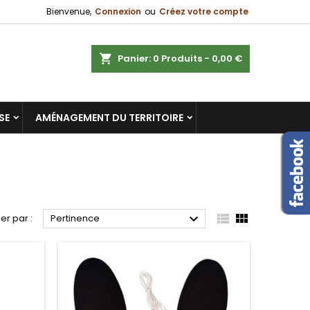
Bienvenue,
Connexion
ou
Créez votre compte
×
×
×
×
ercher
Panier
0
Produits -
0,00 €
SE
AMÉNAGEMENT DU TERRITOIRE
)
n
s



ier par :
Pertinence