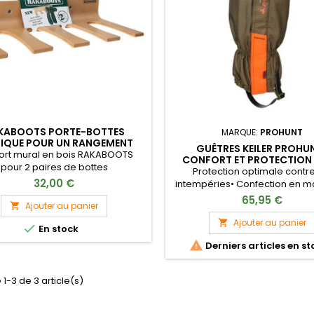
KABOOTS PORTE-BOTTES
MARQUE:
PROHUNT
IQUE POUR UN RANGEMENT
GUÊTRES KEILER PROHUN
OPTIMAL
ort mural en bois RAKABOOTS
CONFORT ET PROTECTION
pour 2 paires de bottes
CHASSEURS
Protection optimale contre
32,00 €
intempéries• Confection en m
de haute qualité• Concep
65,95 €
Ajouter au panier

ergonomique pour un confort 
Faciles à enfilées et à ajuster• 
Ajouter au panier


En stock
pour toutes les saisons• Idéale

Derniers articles en st
terrain accidenté
 1-3 de 3 article(s)