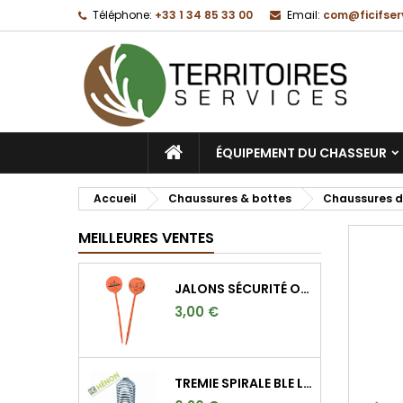
Téléphone:
+33 1 34 85 33 00
Email:
com@ficifser
M
C
C
add_circle_outline
Vo
No
d'e
ACCUEIL
ÉQUIPEMENT DU CHASSEUR
Accueil
Chaussures & bottes
Chaussures d
MEILLEURES VENTES
JALONS SÉCURITÉ ORANGE FLUO POUR MARQUER L'ANGLE DE 30°
3,00 €
TREMIE SPIRALE BLE LONGUE 9CM