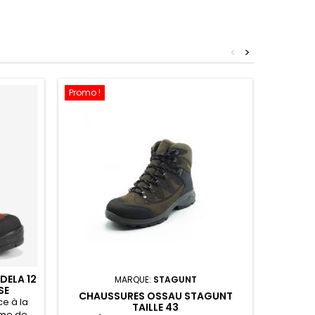
<
>
Promo !
DELA 12
MARQUE:
STAGUNT
SE
CHAUSSURES OSSAU STAGUNT
CH
e à la
TAILLE 43
ème de