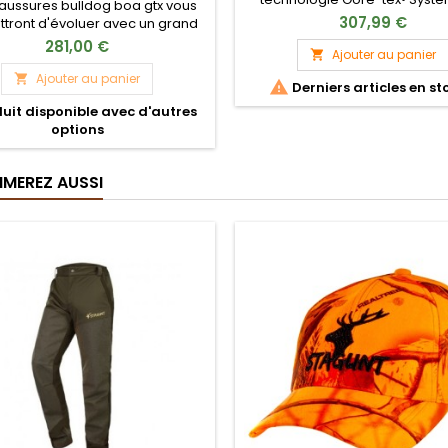
aussures bulldog boa gtx vous
laçage Boa pour un ajustement 
307,99 €
tront d'évoluer avec un grand
Semelle robuste pour une exc
 aussi bien en terrain accidenté,
281,00 €
adhérence• Conception légè
Ajouter au panier

 plaine ou encore en forêt. Ce
un confort prolongé• Respira
s chaussures que vous pourrez
Ajouter au panier


Derniers articles en st
optimale pour un usage int
iser toute l'année grâce à sa
uit disponible avec d'autres
r de tige moyenne et son très
options
bon maintien de cheville.
IMEREZ AUSSI