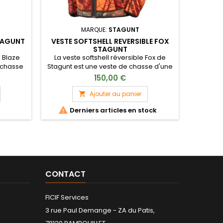
MARQUE:
STAGUNT
TAGUNT
VESTE SOFTSHELL REVERSIBLE FOX
T
STAGUNT
 Blaze
La veste softshell réversible Fox de
Le tour
 chasse
Stagunt est une veste de chasse d'une
cou d
motif
grande polyvalence, au look actif.
150,00 €
Ajouter au panier



Derniers articles en stock
Produ
CONTACT
FICIF Services
3 rue Paul Demange - ZA du Patis,