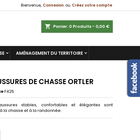
Bienvenue,
Connexion
ou
Créez votre compte
×
×
×
ercher
Panier
0
Produits -
0,00 €
SE
AMÉNAGEMENT DU TERRITOIRE
n
s
SSURES DE CHASSE ORTLER
ce
F425
ussures stables, confortables et élégantes sont
à la chasse et à la randonnée.