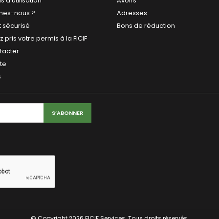
 d'utilisation
Avoirs
mes-nous ?
Adresses
 sécurisé
Bons de réduction
 pris votre permis à la FICIF
tacter
ite
s
© Copyright 2026 FICIF Services. Tous droits réservés.