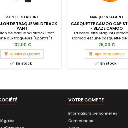
MARQUE:
STAGUNT
MARQUE:
STAGUNT
LON DE TRAQUE WILDTRACK
CASQUETTE CAMOO CAP S
PANT
- BLAZE CAMOO
lon de traque Wildtrack Pant
La casquette Stagunt Camoo
iné aux traqueurs "sportifs" !
Camoo est une casquette de
légère et confortable avec 
132,00 €
25,00 €
camouflage.
Ajouter au panier
Ajouter au panier




En stock
En stock
SOCIÉTÉ
VOTRE COMPTE
s
Informations personnelles
 légales
Commandes