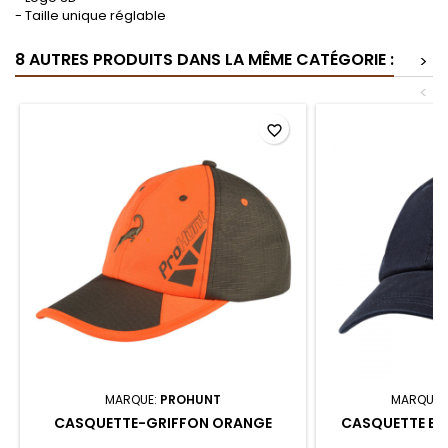
- Taille unique réglable
8 AUTRES PRODUITS DANS LA MÊME CATÉGORIE :
>
<
favorite_border
MARQUE:
PROHUNT
MARQUE:
CASQUETTE-GRIFFON ORANGE
CASQUETTE BL