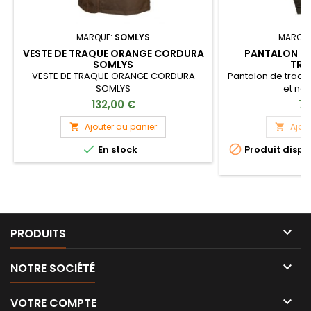
MARQUE:
SOMLYS
MARQUE
VESTE DE TRAQUE ORANGE CORDURA
PANTALON DE
SOMLYS
TRA
VESTE DE TRAQUE ORANGE CORDURA
Pantalon de traque 
SOMLYS
et no
132,00 €
79
Ajouter au panier
Ajou




En stock
Produit dispo
op

PRODUITS

NOTRE SOCIÉTÉ

VOTRE COMPTE