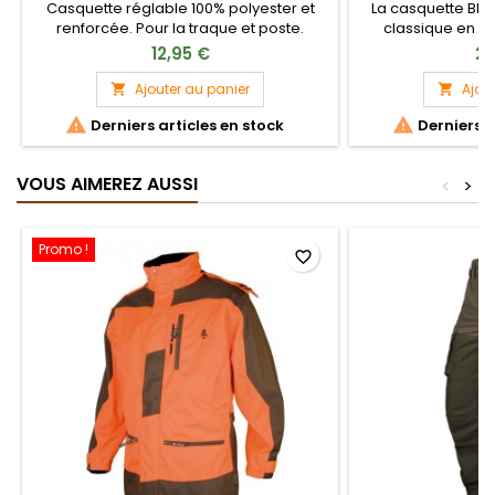
Casquette réglable 100% polyester et
La casquette Bla
renforcée. Pour la traque et poste.
classique en pu
délavé emblémati
12,95 €
29
sur le devant. Déc
neutres, elle appo
Ajouter au panier
Ajou


n’importe quelle 


Derniers articles en stock
Derniers a
de 
VOUS AIMEREZ AUSSI
<
>
Promo !
favorite_border