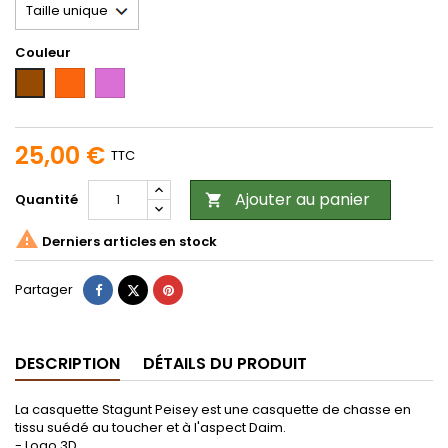
Couleur
Blaze
Orchid
Marron
Uni
25,00 €
TTC
Ajouter au panier
Quantité


Derniers articles en stock
Partager
Tweet
Pinterest
Partager
DESCRIPTION
DÉTAILS DU PRODUIT
La casquette Stagunt Peisey est une casquette de chasse en
tissu suédé au toucher et à l'aspect Daim.
- Logo 3D