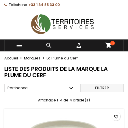
Téléphone:
+33 1 34 85 33 00
×
×
×
×
Mes listes d'envies
((modalTitle))
Créer une liste d'envies
Connexion
Créer une nouvelle liste
add_circle_outline
((confirmMessage))
Vous devez être connecté pour ajouter des produits
Nom de la liste d'envies
à votre liste d'envies.
0
((cancelText))
((modalDeleteText))



Annuler
Connexion
Annuler
Créer une liste d'envies
Accueil
Marques
La Plume du Cerf
LISTE DES PRODUITS DE LA MARQUE LA
PLUME DU CERF

Pertinence
FILTRER
Affichage 1-4 de 4 article(s)
favorite_border