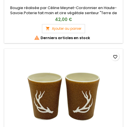
Bougie réalisée par Céline Meynet-Cordonnier en Haute-
Savoie.Poterie fait main et cire végétale senteur "Terre de
Cerf".Mèche en bois, en se consumant, la bougie laisse
42,00 €
apparaître ses flammes à travers son pot en terre
cuite.Retrait uniquement en boutique à Rambouillet
Ajouter au panier


Derniers articles en stock
favorite_border