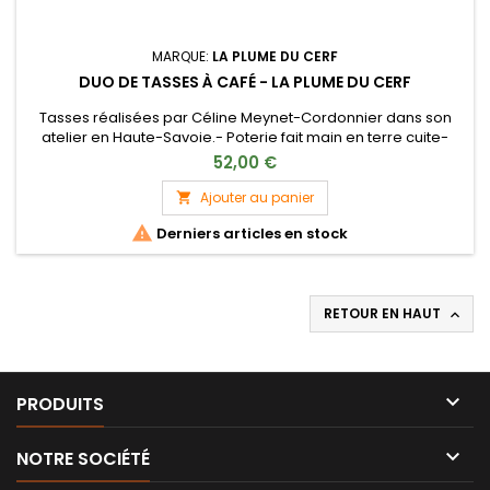
MARQUE:
LA PLUME DU CERF
DUO DE TASSES À CAFÉ - LA PLUME DU CERF
Tasses réalisées par Céline Meynet-Cordonnier dans son
atelier en Haute-Savoie.- Poterie fait main en terre cuite-
Vernissage naturelRetrait uniquement en boutique à
52,00 €
Rambouillet
Ajouter au panier


Derniers articles en stock
RETOUR EN HAUT


PRODUITS

NOTRE SOCIÉTÉ