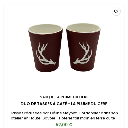
favorite_border
MARQUE:
LA PLUME DU CERF
DUO DE TASSES À CAFÉ - LA PLUME DU CERF
Tasses réalisées par Céline Meynet-Cordonnier dans son
atelier en Haute-Savoie.- Poterie fait main en terre cuite-
Vernissage naturelRetrait uniquement en boutique à
52,00 €