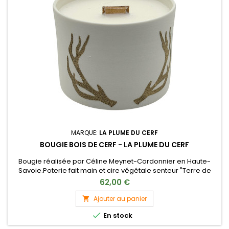
MARQUE:
LA PLUME DU CERF
BOUGIE BOIS DE CERF - LA PLUME DU CERF
Bougie réalisée par Céline Meynet-Cordonnier en Haute-
Savoie.Poterie fait main et cire végétale senteur "Terre de
Cerf".Mèche en bois, en se consumant, la bougie laisse
62,00 €
apparaître ses flammes à travers son pot en terre
cuite.Retrait uniquement en boutique à Rambouillet
Ajouter au panier


En stock