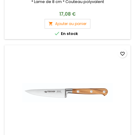
* Lame de 8 cm * Couteau polyvalent
17,08 €
Ajouter au panier


En stock
favorite_border