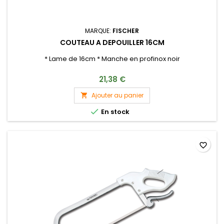
MARQUE:
FISCHER
COUTEAU A DEPOUILLER 16CM
* Lame de 16cm * Manche en profinox noir
21,38 €
Ajouter au panier


En stock
favorite_border