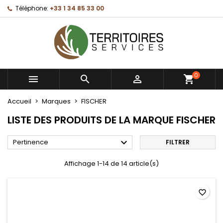
Téléphone:
+33 1 34 85 33 00
×
×
×
×
Mes listes d'envies
((modalTitle))
Créer une liste d'envies
Connexion
Créer une nouvelle liste
add_circle_outline
((confirmMessage))
Vous devez être connecté pour ajouter des produits
Nom de la liste d'envies
à votre liste d'envies.
0
((cancelText))
((modalDeleteText))



Annuler
Connexion
Annuler
Créer une liste d'envies
Accueil
Marques
FISCHER
LISTE DES PRODUITS DE LA MARQUE FISCHER

Pertinence
FILTRER
Affichage 1-14 de 14 article(s)
favorite_border