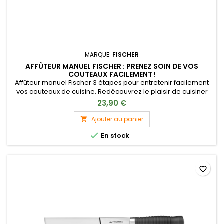
MARQUE:
FISCHER
AFFÛTEUR MANUEL FISCHER : PRENEZ SOIN DE VOS
COUTEAUX FACILEMENT !
Affûteur manuel Fischer 3 étapes pour entretenir facilement
vos couteaux de cuisine. Redécouvrez le plaisir de cuisiner
avec des lames impeccables.
23,90 €
Ajouter au panier


En stock
favorite_border