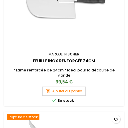
MARQUE:
FISCHER
FEUILLE INOX RENFORCÉE 24CM
* Lame renforcée de 24cm * Idéal pour la découpe de
viande
99,54 €
Ajouter au panier


En stock
Rupture de stock
favorite_border