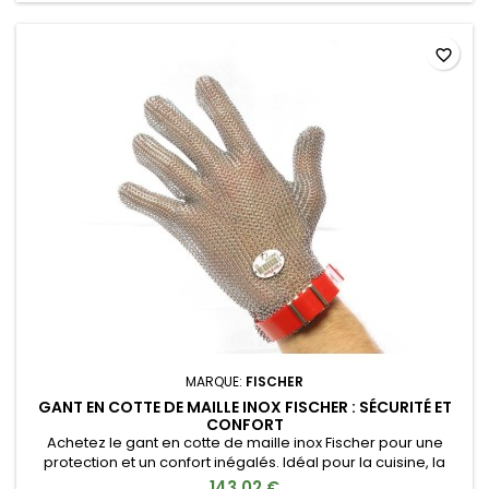
favorite_border
MARQUE:
FISCHER
GANT EN COTTE DE MAILLE INOX FISCHER : SÉCURITÉ ET
CONFORT
Achetez le gant en cotte de maille inox Fischer pour une
protection et un confort inégalés. Idéal pour la cuisine, la
découpe de la venaison et les métiers alimentaires.
143,02 €