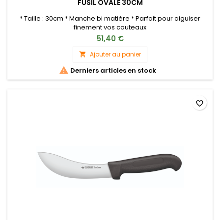
FUSIL OVALE 30CM
* Taille : 30cm * Manche bi matière * Parfait pour aiguiser
finement vos couteaux
51,40 €
Ajouter au panier


Derniers articles en stock
favorite_border