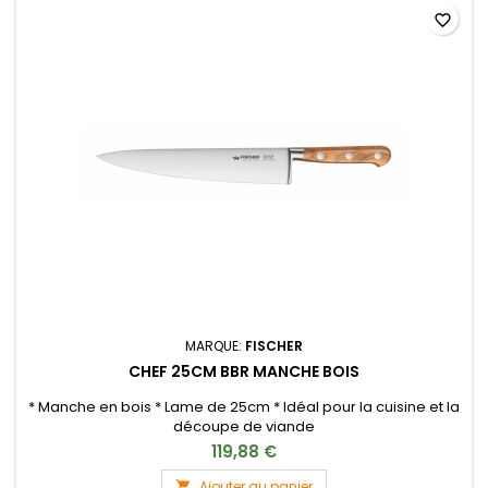
favorite_border
MARQUE:
FISCHER
CHEF 25CM BBR MANCHE BOIS
* Manche en bois * Lame de 25cm * Idéal pour la cuisine et la
découpe de viande
119,88 €
Ajouter au panier
