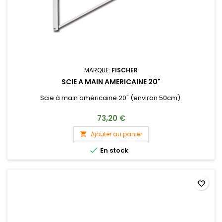
MARQUE:
FISCHER
SCIE A MAIN AMERICAINE 20"
Scie à main américaine 20" (environ 50cm).
73,20 €
Ajouter au panier


En stock
favorite_border