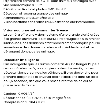
La première caméra 4K 4G LTE pour animaux sauvages avec
vue panoramique à 360°
Définition vidéo 4K et photos 8MP Ultra HD
Détection et reconnaissance des animaux
Alimentation par batterie/solaire
Vision nocturne sans reflet, IP64 Résistance aux intempéries
Vision nocturne nette sans interférence
La caméra offre une vision nocturne d'une grande clarté grâce
à la grande ouverture F1.6 et aux DEL infrarouges de 940 nm non
lumineuses, ces dernières étant spécialement conçues pour la
surveillance de la faune car elles sont invisibles la nuit et ne
dérangent donc pas les animaux.
Détection intelligente
Plus intelligente que les autres caméras 4G, Go Ranger PT peut
reconnaître les cerfs, les sangliers ou les chevreuils, tout en
détectant les personnes, les véhicules. Elle se déclenche pour
prendre des photos et envoyer des notifications dans un délai
de 0,5 seconde, afin que vous restiez informé de ce qui se
passe avec la faune.
Capteur : CMOS 1/3″
Résolution : 4K (3840x2160) à 15 images/sec
Compression : H.264 / H.265