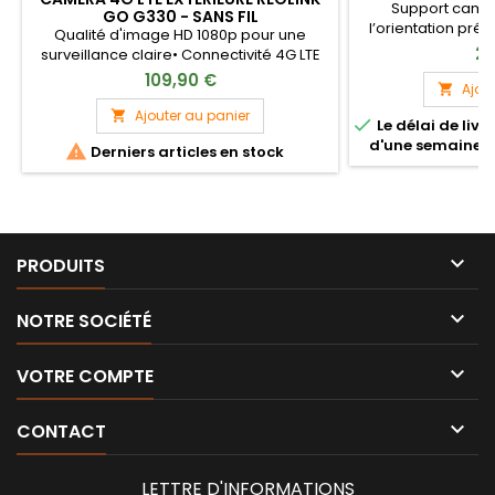
Support caméra
GO G330 - SANS FIL
l’orientation préc
Qualité d'image HD 1080p pour une
29
surveillance claire• Connectivité 4G LTE
pour un accès à distance facile•
109,90 €
Ajou

Résistante aux intempéries, idéale pour
l'extérieur• Vision nocturne améliorée
Ajouter au panier


Le délai de liv
pour une sécurité 24/7• Installation facile,
d'une semaine su

Derniers articles en stock
pas de câbles nécessaires

PRODUITS

NOTRE SOCIÉTÉ

VOTRE COMPTE

CONTACT
LETTRE D'INFORMATIONS