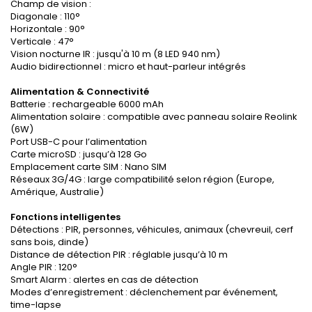
Champ de vision :
Diagonale : 110°
Horizontale : 90°
Verticale : 47°
Vision nocturne IR : jusqu'à 10 m (8 LED 940 nm)
Audio bidirectionnel : micro et haut-parleur intégrés
Alimentation & Connectivité
Batterie : rechargeable 6000 mAh
Alimentation solaire : compatible avec panneau solaire Reolink
(6W)
Port USB-C pour l’alimentation
Carte microSD : jusqu’à 128 Go
Emplacement carte SIM : Nano SIM
Réseaux 3G/4G : large compatibilité selon région (Europe,
Amérique, Australie)
Fonctions intelligentes
Détections : PIR, personnes, véhicules, animaux (chevreuil, cerf
sans bois, dinde)
Distance de détection PIR : réglable jusqu’à 10 m
Angle PIR : 120°
Smart Alarm : alertes en cas de détection
Modes d’enregistrement : déclenchement par événement,
time-lapse