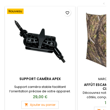
<
Nouveau
favorite_border
SUPPORT CAMÉRA APEX
MARQUE
AFFÛT ESCAMO
Support caméra stable facilitant
CLE
l’orientation précise de votre appareil.
Découvrez notre
29,00 €
côtés, conçu p
expérience d'obse
10
Ajouter au panier

ses dimensions pr