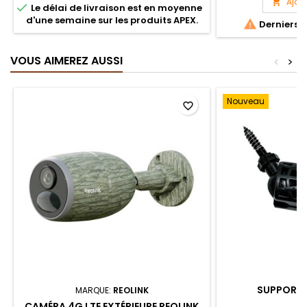
m, cet affût s
Ajou


Le délai de livraison est en moyenne
record de 30 seco
d'une semaine sur les produits APEX.

Derniers a
ainsi de vous conce
l'observati
VOUS AIMEREZ AUSSI
<
>
Nouveau
favorite_border
SUPPORT 
MARQUE:
REOLINK
CAMÉRA 4G LTE EXTÉRIEURE REOLINK