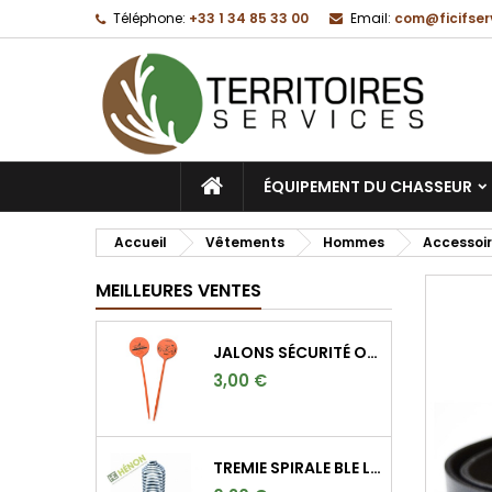
Téléphone:
+33 1 34 85 33 00
Email:
com@ficifser
M
C
C
add_circle_outline
Vo
No
d'e
ACCUEIL
ÉQUIPEMENT DU CHASSEUR
Accueil
Vêtements
Hommes
Accessoi
MEILLEURES VENTES
JALONS SÉCURITÉ ORANGE FLUO POUR MARQUER L'ANGLE DE 30°
3,00 €
TREMIE SPIRALE BLE LONGUE 9CM