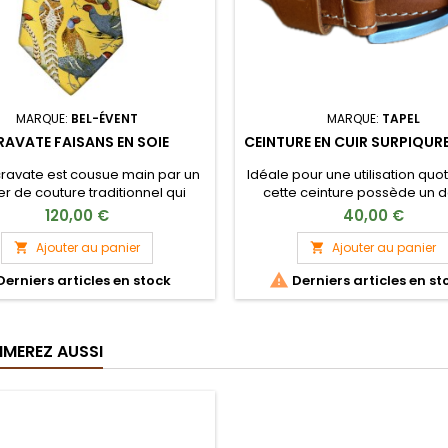
MARQUE:
BEL-ÉVENT
MARQUE:
TAPEL
RAVATE FAISANS EN SOIE
CEINTURE EN CUIR SURPIQURE
cravate est cousue main par un
Idéale pour une utilisation quo
er de couture traditionnel qui
cette ceinture possède un 
ore avec les plus grands noms
sobre et viril. Pratique et facile
120,00 €
40,00 €
 la mode française. Elle est
cette ceinture pourra être a
lée de satin tissé et teint en
assortie à la plupart de vos 
Ajouter au panier
Ajouter au panier


France.

erniers articles en stock
Derniers articles en st
IMEREZ AUSSI