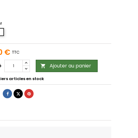
r
m
0 €
TTC
Ajouter au panier
é

ers articles en stock
Partager
Tweet
Pinterest