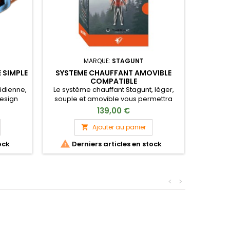
CRAVAT
MARQUE:
STAGUNT
100% SO
 SIMPLE
SYSTEME CHAUFFANT AMOVIBLE
100% s
COMPATIBLE
Design
tidienne,
Le système chauffant Stagunt, léger,
Parfaite
design
souple et amovible vous permettra
Facile à
 à porter,
d'affronter les conditions climatiques
139,00 €
accessoi
isément
dans un confort optimal.
tenues.
Ajouter au panier


ock
Derniers articles en stock
<
>