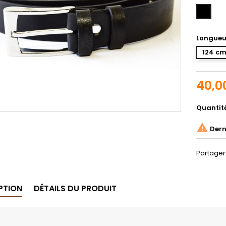
Noir
Longueu
124 c
40,0
Quantit

Derni
Partager
PTION
DÉTAILS DU PRODUIT