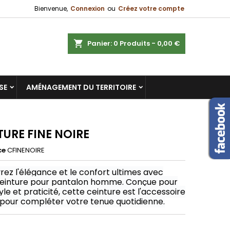
Bienvenue,
Connexion
ou
Créez votre compte
×
×
×
ercher
Panier
0
Produits -
0,00 €
SE
AMÉNAGEMENT DU TERRITOIRE
n
s
TURE FINE NOIRE
ce
CFINENOIRE
ez l'élégance et le confort ultimes avec
ceinture pour pantalon homme. Conçue pour
tyle et praticité, cette ceinture est l'accessoire
 pour compléter votre tenue quotidienne.