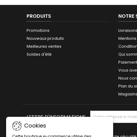
PRODUITS
NOTRE 
Promotions
Livraison
Nouveaux produits
Mentions
Meilleures ventes
Conditions
Soldes d'été
Qui som
Paiement
Vous avez
Nous con
Plan du s
Magasin
LETTRE D'INFORMATIONS
Cookies
Cette boutique e-commerce utilise des
Vérification de sécurité