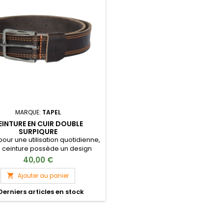
MARQUE:
TAPEL
EINTURE EN CUIR DOUBLE
SURPIQURE
pour une utilisation quotidienne,
e ceinture possède un design
 viril. Pratique et facile à porter,
40,00 €
 ceinture pourra être aisément
tie à la plupart de vos tenues.
Ajouter au panier

erniers articles en stock