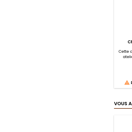
C
Cette 
ateli
collab
de
doub

D
VOUS A